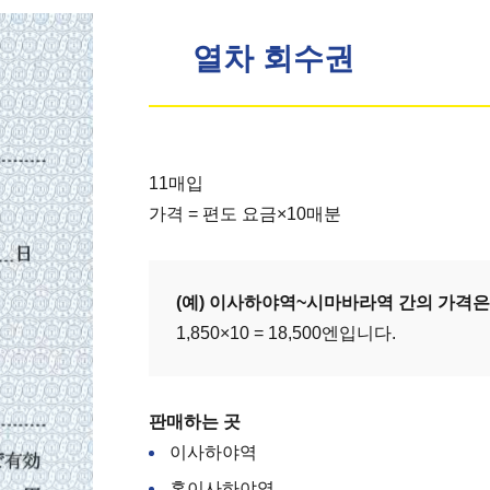
열차 회수권
11매입
가격 = 편도 요금×10매분
(예) 이사하야역~시마바라역 간의 가격
1,850×10 = 18,500엔입니다.
판매하는 곳
이사하야역
혼이사하야역