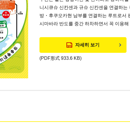
니시큐슈 신칸센과 규슈 신칸센을 연결하는 
방・후쿠오카현 남부를 연결하는 루트로서 
시마바라 반도를 중간 하차하면서 꼭 이용해
자세히 보기
(PDF形式 933.6 KB)