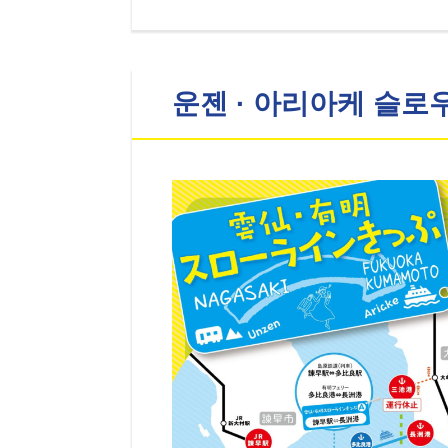
운젠 · 아리아케 슬로