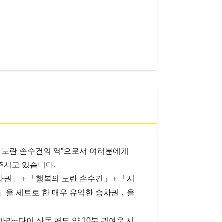
의 노란 손수건의 역”으로서 여러분에게
주시고 있습니다.
승차권」＋「행복의 노란 손수건」＋「시
」을 세트로 한 매우 유익한 승차권，을
라~다이 산동 편도 약 10분 귀여운 시