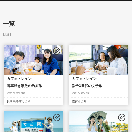
一覧
LIST
カフェトレイン
カフェトレイン
電車好き家族の島原旅
親子3世代の女子旅
2019.09.30
2019.09.30
長崎県時津町より
佐賀市より